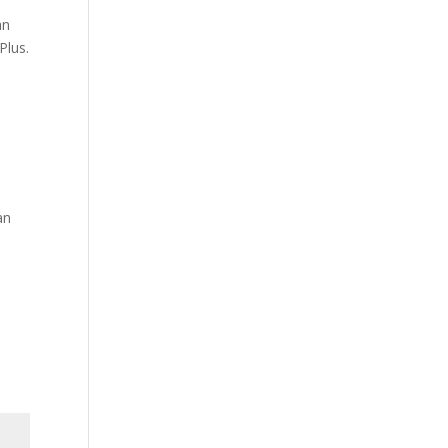
an
Plus.
an