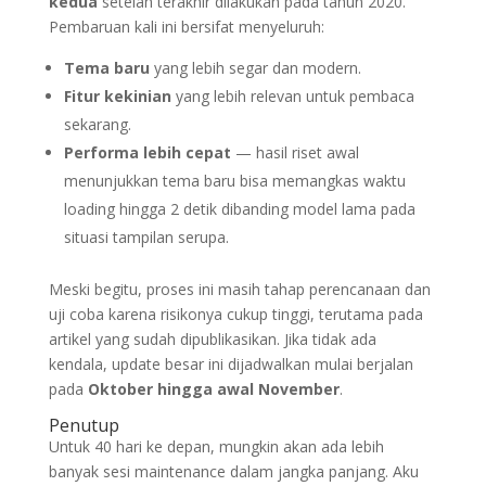
kedua
setelah terakhir dilakukan pada tahun 2020.
Pembaruan kali ini bersifat menyeluruh:
Tema baru
yang lebih segar dan modern.
Fitur kekinian
yang lebih relevan untuk pembaca
sekarang.
Performa lebih cepat
— hasil riset awal
menunjukkan tema baru bisa memangkas waktu
loading hingga 2 detik dibanding model lama pada
situasi tampilan serupa.
Meski begitu, proses ini masih tahap perencanaan dan
uji coba karena risikonya cukup tinggi, terutama pada
artikel yang sudah dipublikasikan. Jika tidak ada
kendala, update besar ini dijadwalkan mulai berjalan
pada
Oktober hingga awal November
.
Penutup
Untuk 40 hari ke depan, mungkin akan ada lebih
banyak sesi maintenance dalam jangka panjang. Aku