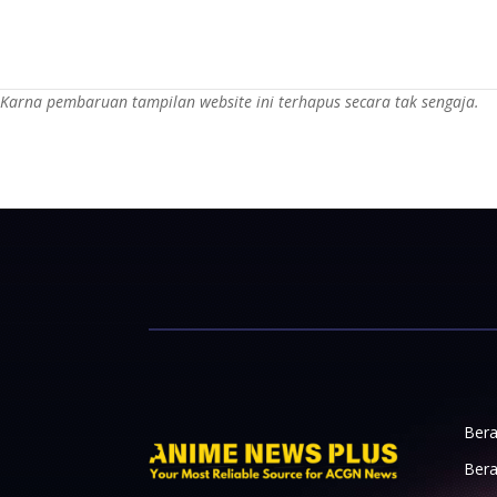
Karna pembaruan tampilan website ini terhapus secara tak sengaja.
Bera
Bera