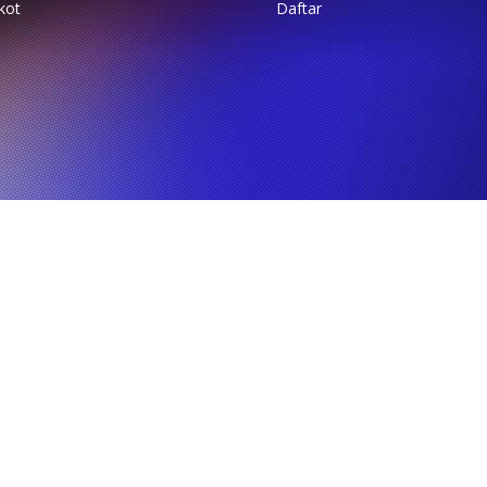
kot
Daftar