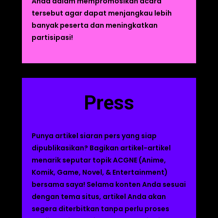
Anda dalam mempromosikan acara
tersebut agar dapat menjangkau lebih
banyak peserta dan meningkatkan
partisipasi!
Press
Punya artikel siaran pers yang siap
dipublikasikan? Bagikan artikel-artikel
menarik seputar topik ACGNE (Anime,
Komik, Game, Novel, & Entertainment)
bersama saya! Selama konten Anda sesuai
dengan tema situs, artikel Anda akan
segera diterbitkan tanpa perlu proses